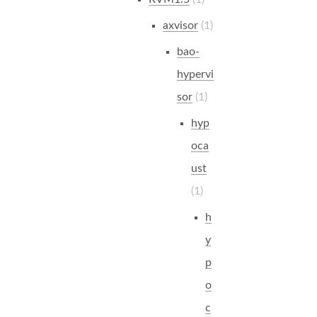
axvisor
1
bao-
hypervi
sor
1
hyp
oca
ust
1
h
y
p
o
c