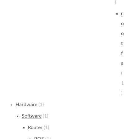
r
o
o
t
f
s
1
Hardware
1
Software
1
Router
1