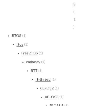
S
1
RTOS
1
rtos
1
FreeRTOS
1
embassy
1
RTT
1
rt-thread
1
uC-OS2
1
uC-OS3
1
RVM1.5
1