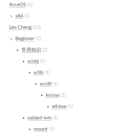
ArceOS
1
x86
1
Leo Cheng
12
Beginner
2
常用知识
2
o/obj
1
a/lib
1
so/dll
1
ko/sys
1
elf/exe
1
usbipd-win
1
mount
1