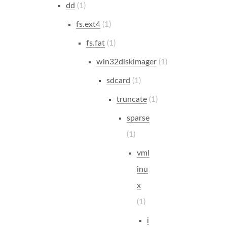
dd
1
fs.ext4
1
fs.fat
1
win32diskimager
1
sdcard
1
truncate
1
sparse
1
vml
inu
x
1
i