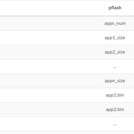
pflash
apps_num
app1_size
app2_size
…
appn_size
app1.bin
app2.bin
…