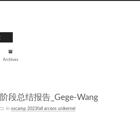
g
Archives
段总结报告_Gege-Wang
In
oscamp 2023fall arceos unikernel