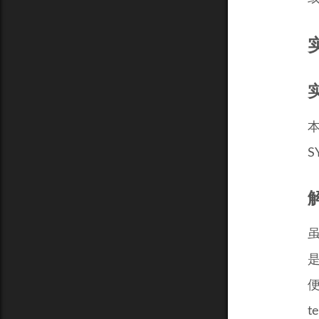
本
S
虽
是
便
t