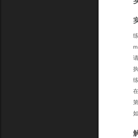
练
m
请
练
在
第