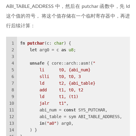
ABI_TABLE_ADDRESS 中，然后在 putchar 函数中，先 ld
这个值的符号， 将这个值存储在一个临时寄存器中，再进
行后续计算：
1
fn
putchar
(c: 
char
) {
2
let
 arg0 = c 
as
u8
;
3
4
unsafe
 { core::arch::asm!(
"
5
        li      t0, {abi_num}
6
        slli    t0, t0, 3
7
        ld      t2, {abi_table}
8
        add     t1, t0, t2
9
        ld      t1, (t1)
10
        jalr    t1"
,
11
        abi_num = 
const
 SYS_PUTCHAR,
12
        abi_table = sym ABI_TABLE_ADDRESS,
13
in
(
"a0"
) arg0,
14
    ) }