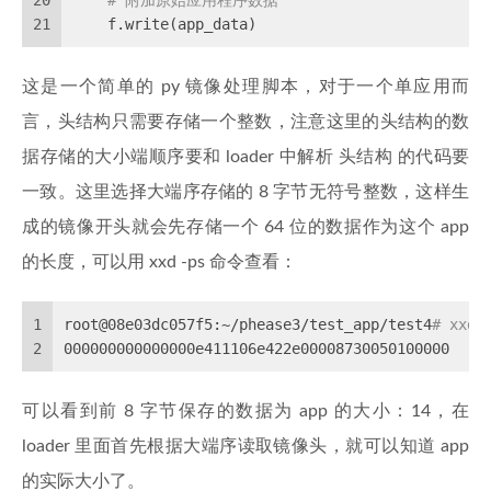
20
# 附加原始应用程序数据
21
    f.write(app_data)
这是一个简单的 py 镜像处理脚本，对于一个单应用而
言，头结构只需要存储一个整数，注意这里的头结构的数
据存储的大小端顺序要和 loader 中解析 头结构 的代码要
一致。这里选择大端序存储的 8 字节无符号整数，这样生
成的镜像开头就会先存储一个 64 位的数据作为这个 app
的长度，可以用 xxd -ps 命令查看：
1
root@08e03dc057f5:~/phease3/test_app/test4
# xxd 
2
000000000000000e411106e422e00008730050100000
可以看到前 8 字节保存的数据为 app 的大小：14，在
loader 里面首先根据大端序读取镜像头，就可以知道 app
的实际大小了。