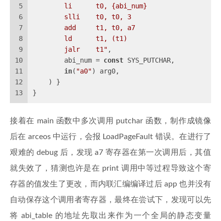
5
        li      t0, {abi_num}
6
        slli    t0, t0, 3
7
        add     t1, t0, a7
8
        ld      t1, (t1)
9
        jalr    t1"
,
10
        abi_num = 
const
 SYS_PUTCHAR,
11
in
(
"a0"
) arg0,
12
    ) }
13
}
接着在 main 函数中多次调用 putchar 函数，制作成镜像
后在 arceos 中运行，会报 LoadPageFault 错误。在进行了
艰难的 debug 后，发现 a7 寄存器在第一次调用后，其值
就失效了，猜测也许是在 print 调用中等过程导致这个寄
存器的值发生了更改，而内联汇编编译过后 app 也并没有
自动保存这个调用者寄存器，最终在尝试下，发现可以先
将 abi_table 的地址先取出来作为一个全局的静态变量