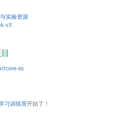
程与实验资源
ok-v3
项目
/rcore-os
统学习训练营
开始了！